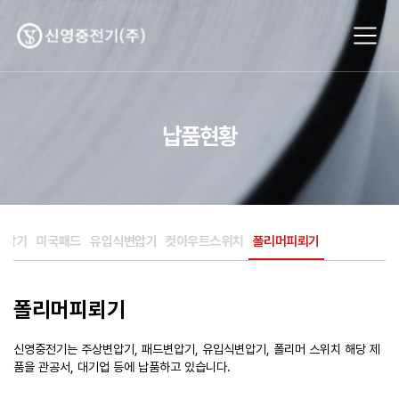
납품현황
변압기
미국패드
유입식변압기
컷아우트스위치
폴리머피뢰기
폴리머피뢰기
신영중전기는 주상변압기, 패드변압기, 유입식변압기, 폴리머 스위치 해당 제
품을 관공서, 대기업 등에 납품하고 있습니다.